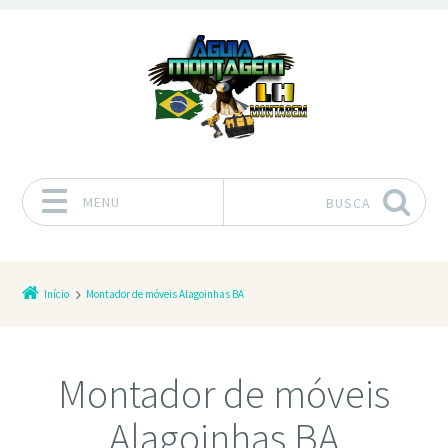
MENU
BUSCA
Pular para o conteúdo
Início
Montador de móveis Alagoinhas BA
Montador de móveis
Alagoinhas BA