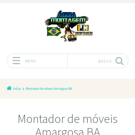
MENU
BUSCA
Pular para o conteúdo
Início
Montador de móveis Amargosa BA
Montador de móveis
Amargosa BA