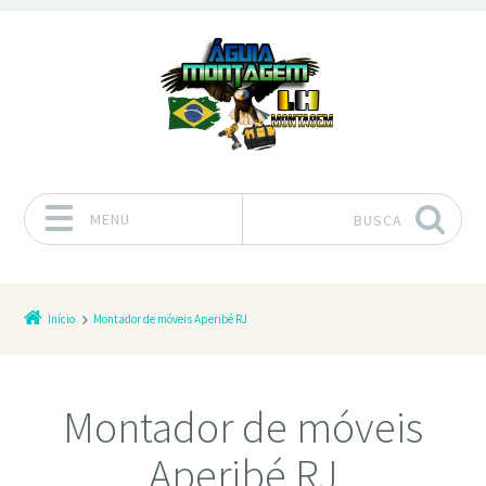
MENU
BUSCA
Pular para o conteúdo
Início
Montador de móveis Aperibé RJ
Montador de móveis
Aperibé RJ