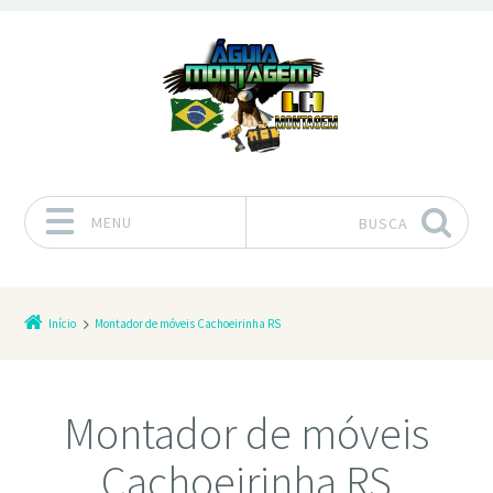
MENU
BUSCA
Pular para o conteúdo
Início
Montador de móveis Cachoeirinha RS
Montador de móveis
Cachoeirinha RS