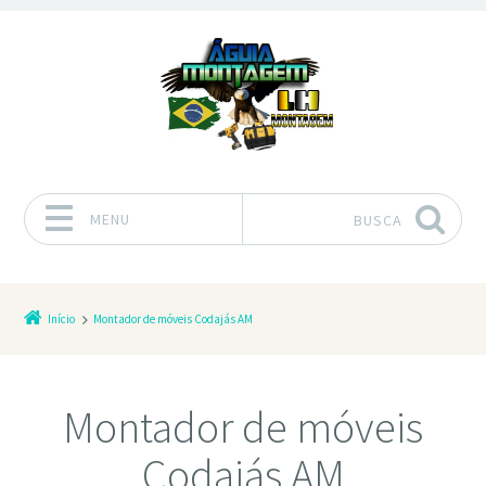
MENU
BUSCA
Pular para o conteúdo
Início
Montador de móveis Codajás AM
Montador de móveis
Codajás AM