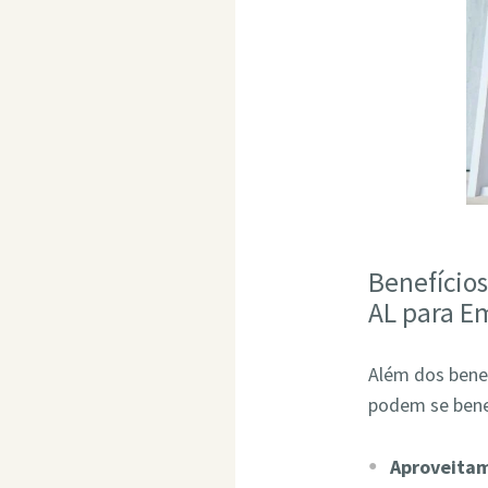
Benefício
AL para E
Além dos bene
podem se bene
Aproveita