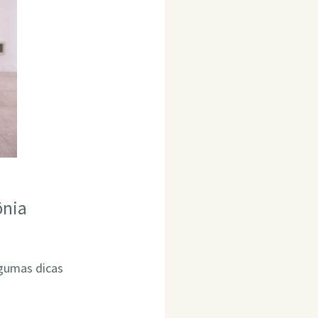
ônia
lgumas dicas