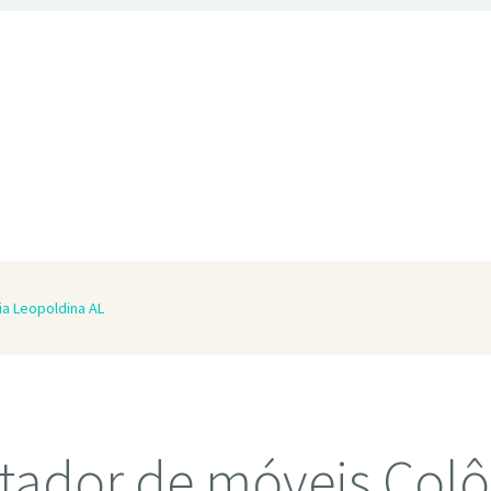
a Leopoldina AL
ador de móveis Colô