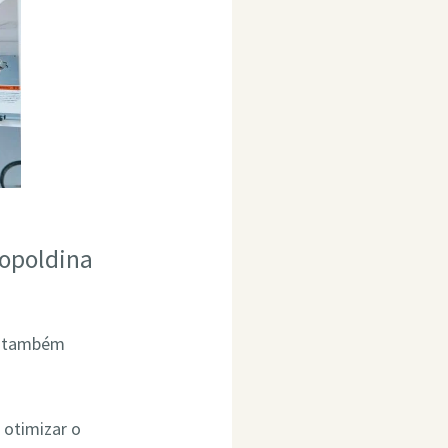
eopoldina
AL também
 otimizar o