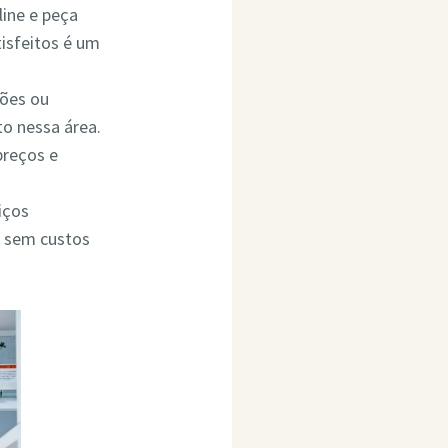
line e peça
isfeitos é um
ções ou
o nessa área.
preços e
iços
o sem custos