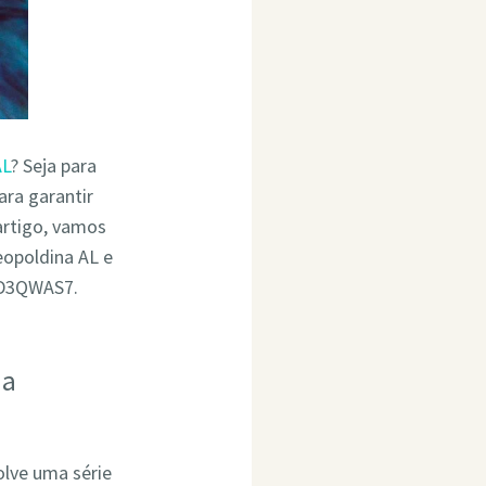
AL
? Seja para
ara garantir
rtigo, vamos
eopoldina AL e
4D3QWAS7.
ia
olve uma série