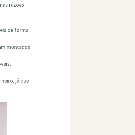
umas razões
eis de forma
ejam montados
veis,
heiro, já que