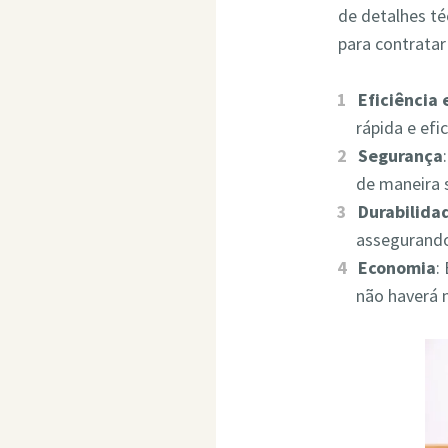
de detalhes t
para contrata
Eficiência
rápida e ef
Segurança
de maneira 
Durabilida
assegurando
Economia
:
não haverá 