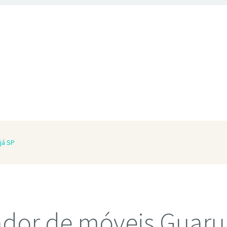
já SP
dor de móveis Guaru