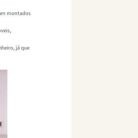
ejam montados
veis,
heiro, já que