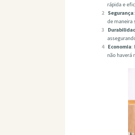
rápida e ef
Segurança
de maneira 
Durabilida
assegurando
Economia
:
não haverá 