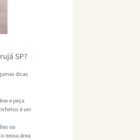
rujá SP?
lgumas dicas
line e peça
isfeitos é um
ções ou
o nessa área.