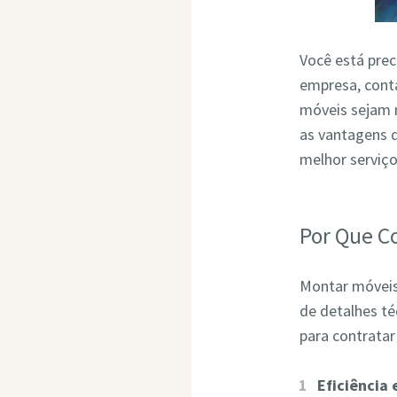
Você está pre
empresa, conta
móveis sejam 
as vantagens 
melhor serviç
Por Que C
Montar móveis 
de detalhes t
para contrata
Eficiência