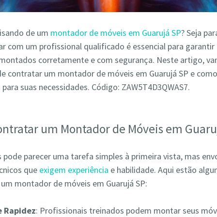
cisando de um
montador de móveis em Guarujá SP
? Seja pa
r com um profissional qualificado é essencial para garantir
montados corretamente e com segurança. Neste artigo, va
de contratar um montador de móveis em Guarujá SP e como
o para suas necessidades. Código: ZAW5T4D3QWAS7.
ontratar um Montador de Móveis em Guaru
pode parecer uma tarefa simples à primeira vista, mas env
écnicos que
exigem experiência
e habilidade. Aqui estão alg
r um montador de móveis em Guarujá SP:
 e Rapidez
: Profissionais treinados podem montar seus móv