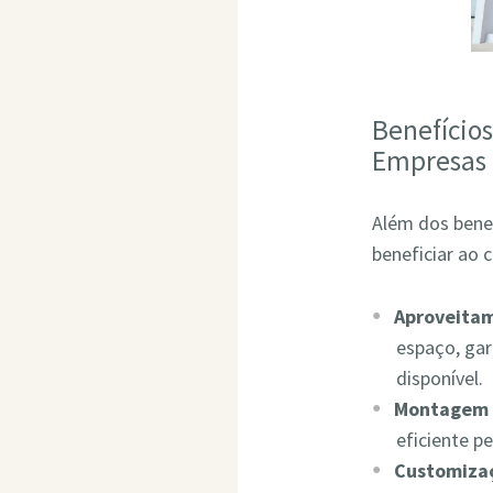
Benefício
Empresas
Além dos bene
beneficiar ao 
Aproveita
espaço, ga
disponível.
Montagem 
eficiente p
Customizaç