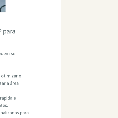
P para
podem se
 otimizar o
ar a área
rápida e
ntes.
onalizadas para