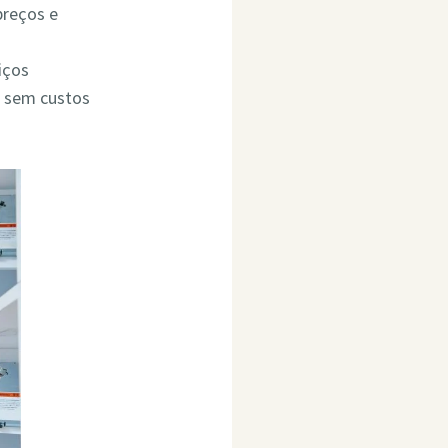
preços e
iços
o sem custos