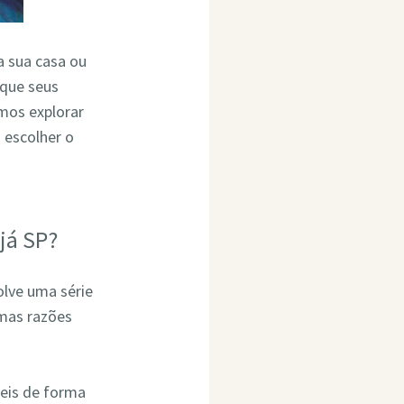
ra sua casa ou
 que seus
mos explorar
 escolher o
já SP?
olve uma série
umas razões
eis de forma