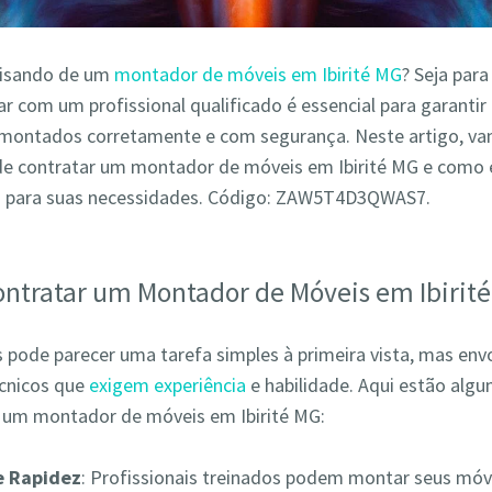
cisando de um
montador de móveis em Ibirité MG
? Seja para
r com um profissional qualificado é essencial para garantir
montados corretamente e com segurança. Neste artigo, va
de contratar um montador de móveis em Ibirité MG e como 
o para suas necessidades. Código: ZAW5T4D3QWAS7.
ontratar um Montador de Móveis em Ibirit
pode parecer uma tarefa simples à primeira vista, mas env
écnicos que
exigem experiência
e habilidade. Aqui estão alg
r um montador de móveis em Ibirité MG:
 e Rapidez
: Profissionais treinados podem montar seus móv