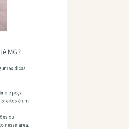
ité MG?
lgumas dicas
line e peça
isfeitos é um
ções ou
o nessa área.