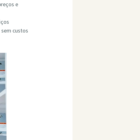
preços e
iços
o sem custos