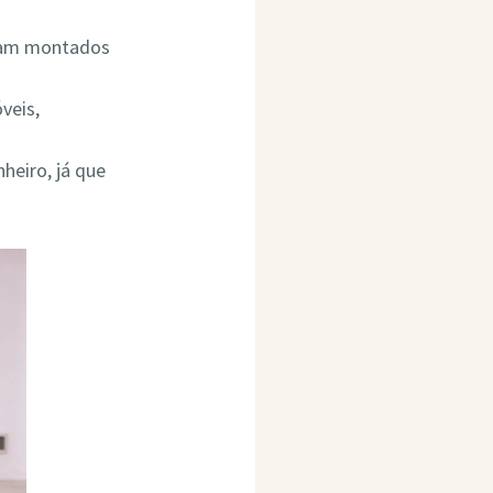
ejam montados
veis,
heiro, já que