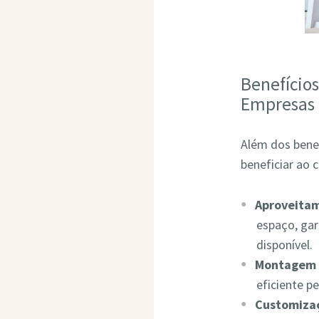
Benefício
Empresas
Além dos bene
beneficiar ao 
Aproveita
espaço, ga
disponível.
Montagem 
eficiente p
Customizaç