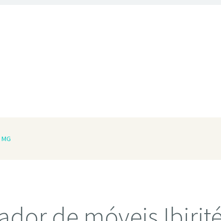
é MG
dor de móveis Ibirit