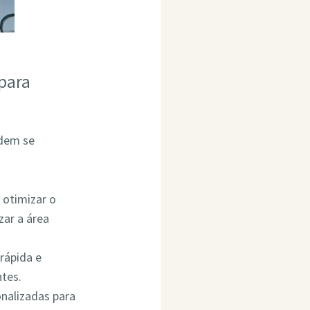
para
odem se
 otimizar o
ar a área
rápida e
ntes.
onalizadas para