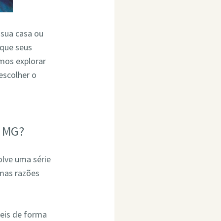
 sua casa ou
 que seus
mos explorar
escolher o
é MG?
olve uma série
umas razões
eis de forma