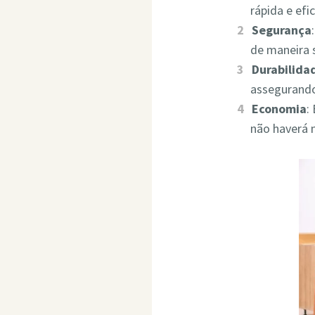
rápida e ef
Segurança
de maneira 
Durabilida
assegurando
Economia
:
não haverá 