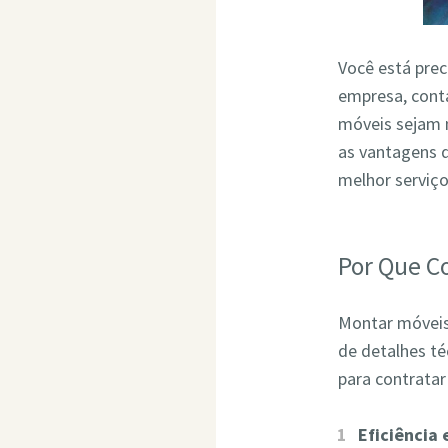
Você está pre
empresa, conta
móveis sejam 
as vantagens 
melhor serviç
Por Que C
Montar móveis 
de detalhes t
para contrata
Eficiência