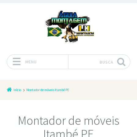
MENU
BUSCA
Pular para o conteúdo
Início
Montador de móveis Itambé PE
Montador de móveis
Itambé PE