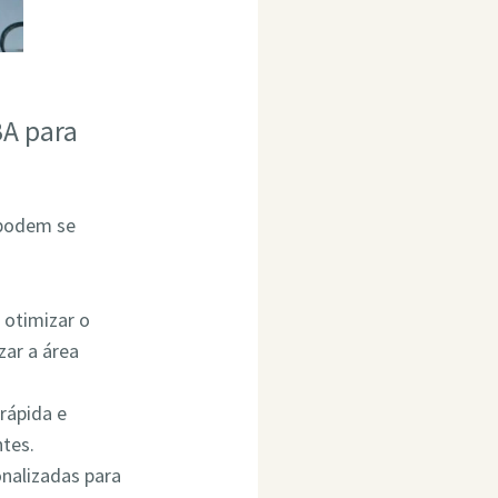
BA para
 podem se
 otimizar o
ar a área
rápida e
ntes.
onalizadas para