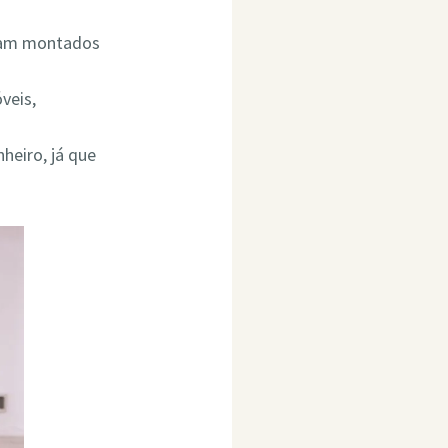
ejam montados
veis,
heiro, já que