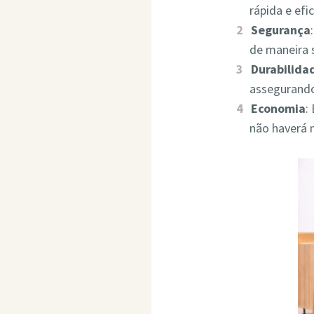
rápida e ef
Segurança
de maneira 
Durabilida
assegurando
Economia
:
não haverá 