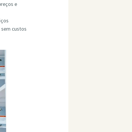
preços e
iços
o sem custos