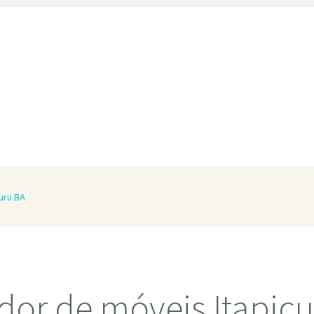
uru BA
or de móveis Itapicu