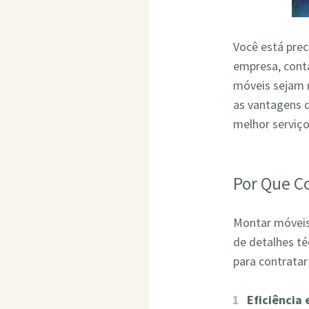
Você está pre
empresa, conta
móveis sejam 
as vantagens 
melhor serviç
Por Que C
Montar móveis 
de detalhes t
para contrata
Eficiência