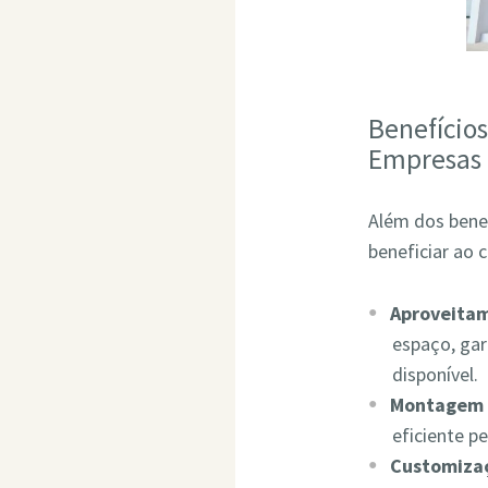
Benefício
Empresas
Além dos bene
beneficiar ao 
Aproveita
espaço, ga
disponível.
Montagem 
eficiente p
Customizaç