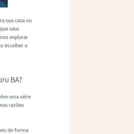
ara sua casa ou
 que seus
mos explorar
o escolher o
uru BA?
olve uma série
umas razões
eis de forma