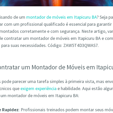
cisando de um
montador de móveis em Itapicuru BA
? Seja p
r com um profissional qualificado é essencial para garantir
montados corretamente e com segurança. Neste artigo, va
de contratar um montador de móveis em Itapicuru BA e com
o para suas necessidades. Código: ZAW5T4D3QWAS7.
ontratar um Montador de Móveis em Itapic
pode parecer uma tarefa simples à primeira vista, mas env
écnicos que
exigem experiência
e habilidade. Aqui estão alg
r um montador de móveis em Itapicuru BA:
 e Rapidez
: Profissionais treinados podem montar seus móv