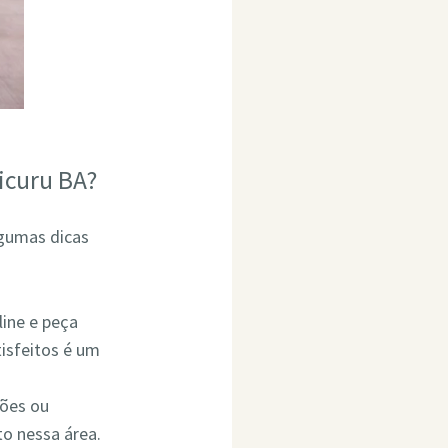
icuru BA?
lgumas dicas
line e peça
isfeitos é um
ções ou
o nessa área.