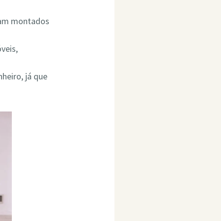
ejam montados
veis,
heiro, já que