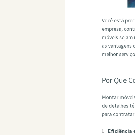
Você está pre
empresa, conta
móveis sejam 
as vantagens 
melhor serviç
Por Que C
Montar móveis 
de detalhes t
para contrata
Eficiência