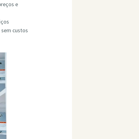
preços e
iços
o sem custos