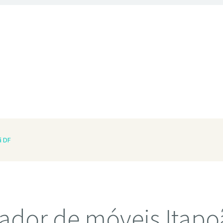
ã DF
ador de móveis Itapo