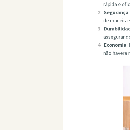
rápida e ef
Segurança
de maneira 
Durabilida
assegurando
Economia
:
não haverá 