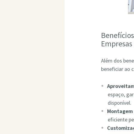
Benefício
Empresas
Além dos bene
beneficiar ao 
Aproveita
espaço, ga
disponível.
Montagem 
eficiente p
Customizaç