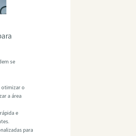
para
odem se
 otimizar o
ar a área
rápida e
ntes.
onalizadas para