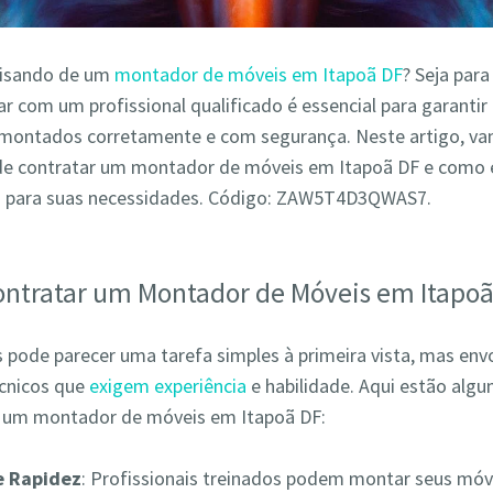
cisando de um
montador de móveis em Itapoã DF
? Seja para
r com um profissional qualificado é essencial para garantir
montados corretamente e com segurança. Neste artigo, va
de contratar um montador de móveis em Itapoã DF e como 
o para suas necessidades. Código: ZAW5T4D3QWAS7.
ontratar um Montador de Móveis em Itapoã
pode parecer uma tarefa simples à primeira vista, mas env
écnicos que
exigem experiência
e habilidade. Aqui estão alg
r um montador de móveis em Itapoã DF:
 e Rapidez
: Profissionais treinados podem montar seus móv