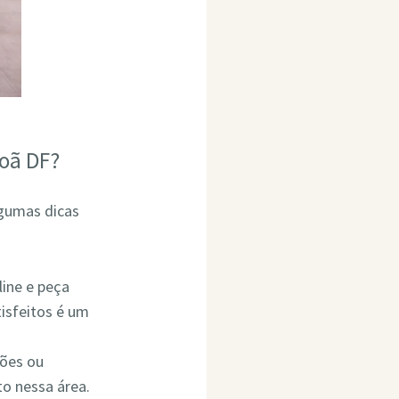
oã DF?
lgumas dicas
line e peça
isfeitos é um
ções ou
o nessa área.