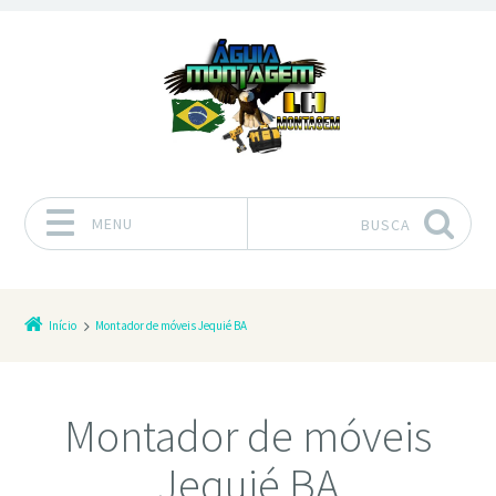
MENU
BUSCA
Pular para o conteúdo
Início
Montador de móveis Jequié BA
Montador de móveis
Jequié BA