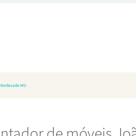
 Monlevade MG
ntador de móveis Jo