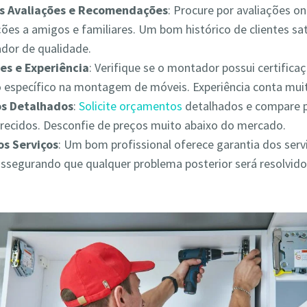
as Avaliações e Recomendações
: Procure por avaliações on
es a amigos e familiares. Um bom histórico de clientes sat
ador de qualidade.
es e Experiência
: Verifique se o montador possui certifica
 específico na montagem de móveis. Experiência conta muit
s Detalhados
:
Solicite orçamentos
detalhados e compare 
erecidos. Desconfie de preços muito abaixo do mercado.
os Serviços
: Um bom profissional oferece garantia dos serv
assegurando que qualquer problema posterior será resolvid