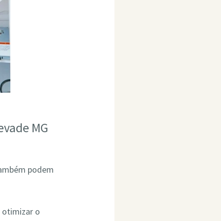
levade MG
G também podem
 otimizar o