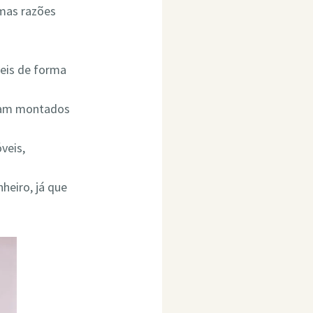
umas razões
eis de forma
ejam montados
veis,
heiro, já que