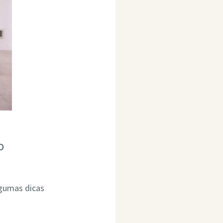
o
lgumas dicas