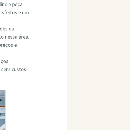
line e peça
isfeitos é um
ções ou
o nessa área.
preços e
iços
o sem custos