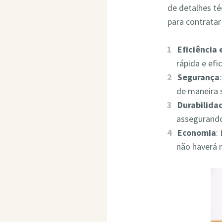
de detalhes t
para contrata
Eficiência
rápida e ef
Segurança
de maneira 
Durabilida
assegurando
Economia
:
não haverá 