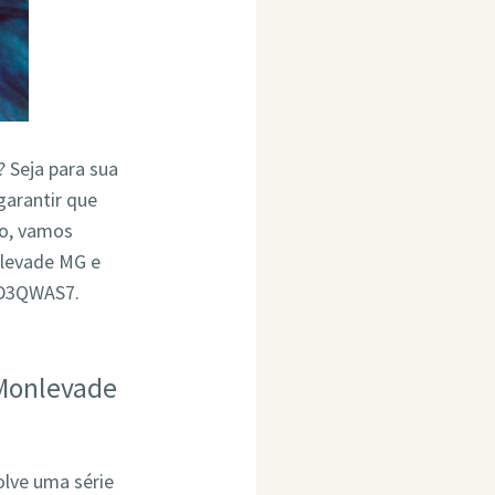
? Seja para sua
garantir que
go, vamos
nlevade MG e
4D3QWAS7.
 Monlevade
olve uma série