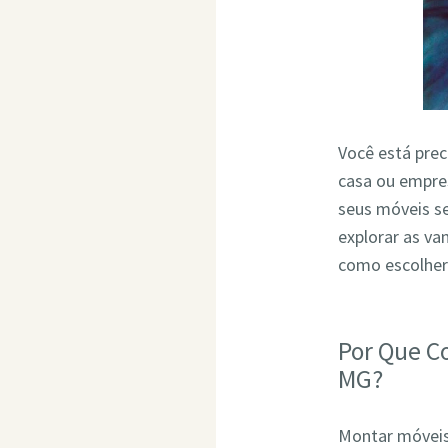
Você está pre
casa ou empres
seus móveis s
explorar as v
como escolher
Por Que C
MG?
Montar móveis 