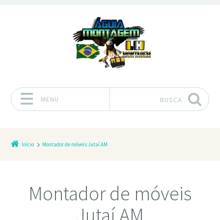
MENU
BUSCA
Pular para o conteúdo
Início
Montador de móveis Jutaí AM
Montador de móveis
Jutaí AM