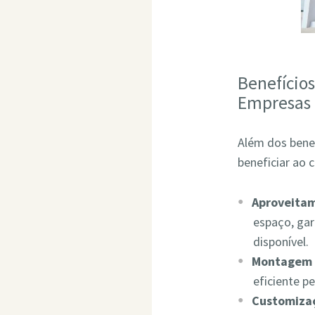
Benefício
Empresas
Além dos bene
beneficiar ao 
Aproveita
espaço, ga
disponível.
Montagem 
eficiente p
Customizaç