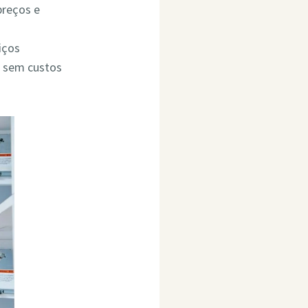
preços e
iços
o sem custos