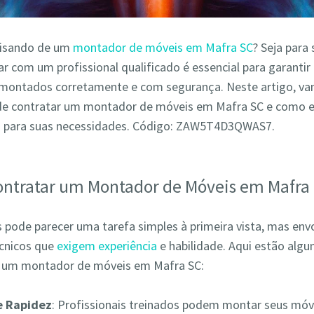
cisando de um
montador de móveis em Mafra SC
? Seja para
r com um profissional qualificado é essencial para garantir
montados corretamente e com segurança. Neste artigo, va
de contratar um montador de móveis em Mafra SC e como e
o para suas necessidades. Código: ZAW5T4D3QWAS7.
ontratar um Montador de Móveis em Mafra
pode parecer uma tarefa simples à primeira vista, mas env
écnicos que
exigem experiência
e habilidade. Aqui estão alg
r um montador de móveis em Mafra SC:
 e Rapidez
: Profissionais treinados podem montar seus móv