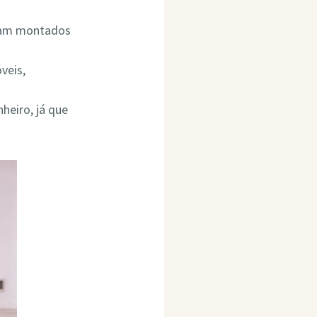
ejam montados
veis,
heiro, já que