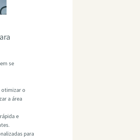
ara
dem se
 otimizar o
ar a área
rápida e
ntes.
onalizadas para