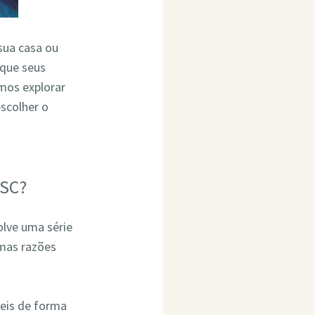
 sua casa ou
 que seus
mos explorar
scolher o
 SC?
olve uma série
umas razões
eis de forma