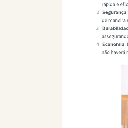
rápida e ef
Segurança
de maneira 
Durabilida
assegurando
Economia
:
não haverá 