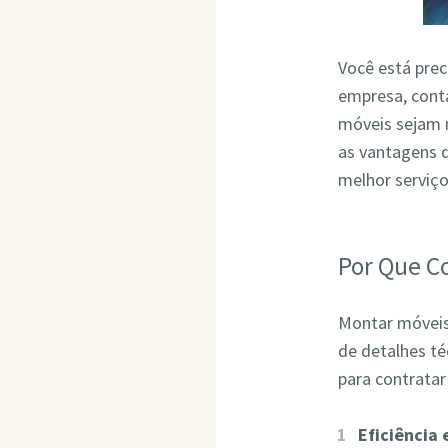
Você está pre
empresa, conta
móveis sejam 
as vantagens 
melhor serviç
Por Que C
Montar móveis 
de detalhes t
para contrata
Eficiência