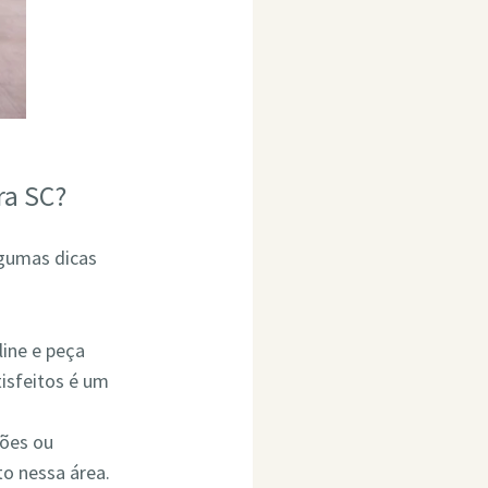
ra SC?
lgumas dicas
line e peça
isfeitos é um
ções ou
o nessa área.