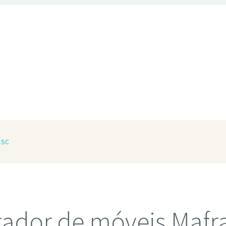
 SC
ador de móveis Mafr