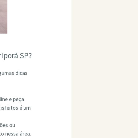
riporã SP?
lgumas dicas
line e peça
isfeitos é um
ções ou
o nessa área.