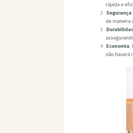
rápida e ef
Segurança
de maneira 
Durabilida
assegurando
Economia
:
não haverá 