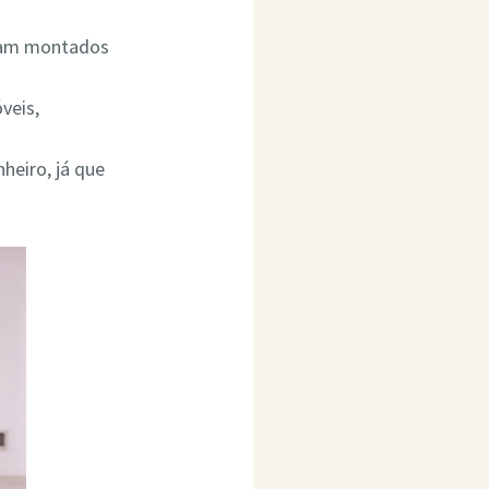
ejam montados
veis,
heiro, já que