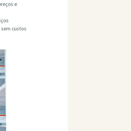
preços e
iços
o sem custos