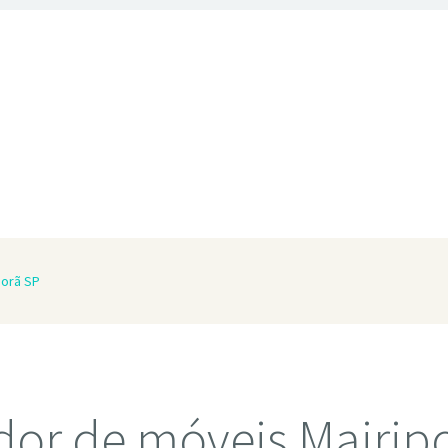
porã SP
or de móveis Mairip