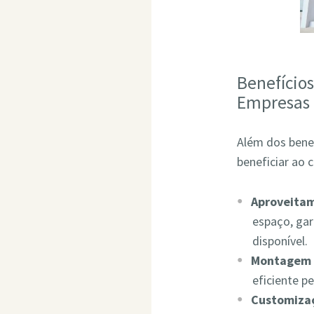
Benefício
Empresas
Além dos bene
beneficiar ao 
Aproveita
espaço, ga
disponível.
Montagem 
eficiente p
Customizaç