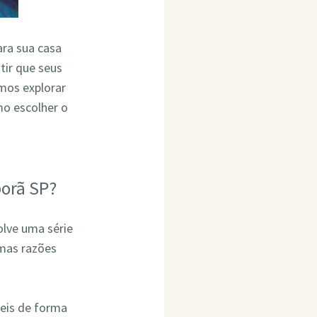
ara sua casa
tir que seus
mos explorar
o escolher o
porã SP?
olve uma série
umas razões
eis de forma