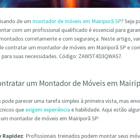
cisando de um
montador de móveis em Mairiporã SP
? Seja p
ntar com um profissional qualificado é essencial para garan
montados corretamente e com segurança. Neste artigo, va
de contratar um montador de móveis em Mairiporã SP e com
o para suas necessidades. Código: ZAW5T4D3QWAS7.
ontratar um Montador de Móveis em Mairi
pode parecer uma tarefa simples à primeira vista, mas env
écnicos que
exigem experiência
e habilidade. Aqui estão alg
r um montador de móveis em Mairiporã SP:
 e Rapidez
: Profissionais treinados podem montar seus móv