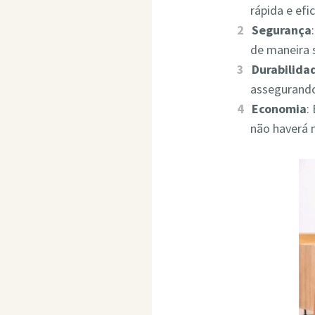
rápida e ef
Segurança
de maneira 
Durabilida
assegurando
Economia
:
não haverá 