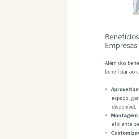
Benefício
Empresas
Além dos bene
beneficiar ao 
Aproveita
espaço, ga
disponível.
Montagem 
eficiente p
Customizaç