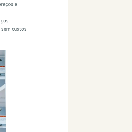
preços e
iços
o sem custos