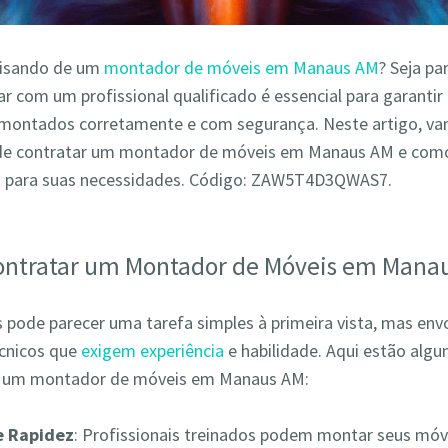
cisando de um
montador de móveis em Manaus AM
? Seja pa
r com um profissional qualificado é essencial para garantir
montados corretamente e com segurança. Neste artigo, va
de contratar um montador de móveis em Manaus AM e como
o para suas necessidades. Código: ZAW5T4D3QWAS7.
ontratar um Montador de Móveis em Mana
pode parecer uma tarefa simples à primeira vista, mas env
écnicos que
exigem experiência
e habilidade. Aqui estão alg
r um montador de móveis em Manaus AM:
 e Rapidez
: Profissionais treinados podem montar seus móv