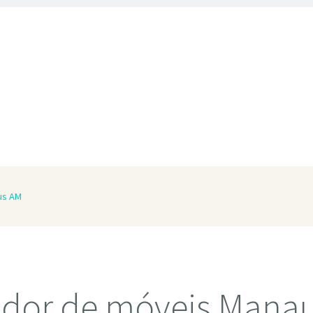
us AM
dor de móveis Mana