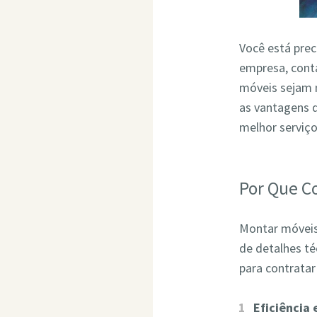
Você está pre
empresa, conta
móveis sejam 
as vantagens 
melhor serviç
Por Que C
Montar móveis 
de detalhes t
para contrata
Eficiência