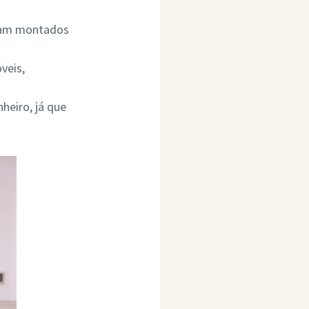
ejam montados
veis,
heiro, já que