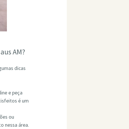
naus AM?
lgumas dicas
line e peça
isfeitos é um
ções ou
o nessa área.