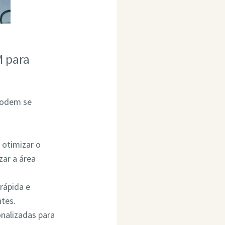
M para
podem se
 otimizar o
ar a área
rápida e
ntes.
onalizadas para