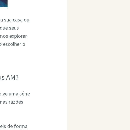
ra sua casa ou
 que seus
mos explorar
 escolher o
us AM?
olve uma série
umas razões
eis de forma