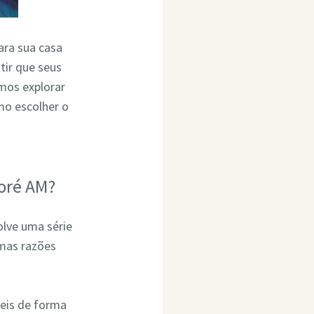
para sua casa
tir que seus
mos explorar
o escolher o
oré AM?
olve uma série
umas razões
eis de forma