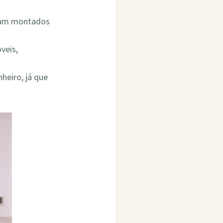
ejam montados
veis,
heiro, já que