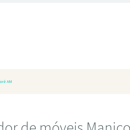
coré AM
or de móveis Manico