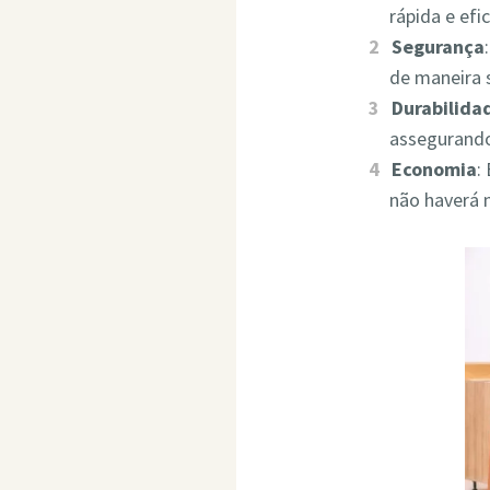
rápida e ef
Segurança
de maneira 
Durabilida
assegurando
Economia
:
não haverá 