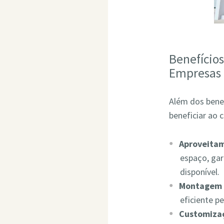
Benefício
Empresas
Além dos bene
beneficiar ao 
Aproveita
espaço, ga
disponível.
Montagem 
eficiente p
Customizaç