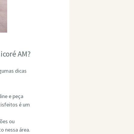
icoré AM?
lgumas dicas
line e peça
isfeitos é um
ções ou
o nessa área.