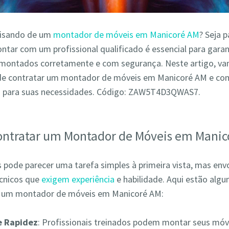
cisando de um
montador de móveis em Manicoré AM
? Seja 
ntar com um profissional qualificado é essencial para garan
montados corretamente e com segurança. Neste artigo, va
de contratar um montador de móveis em Manicoré AM e com
o para suas necessidades. Código: ZAW5T4D3QWAS7.
ontratar um Montador de Móveis em Manic
pode parecer uma tarefa simples à primeira vista, mas env
écnicos que
exigem experiência
e habilidade. Aqui estão alg
r um montador de móveis em Manicoré AM:
 e Rapidez
: Profissionais treinados podem montar seus móv