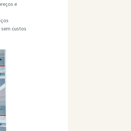
preços e
iços
o sem custos