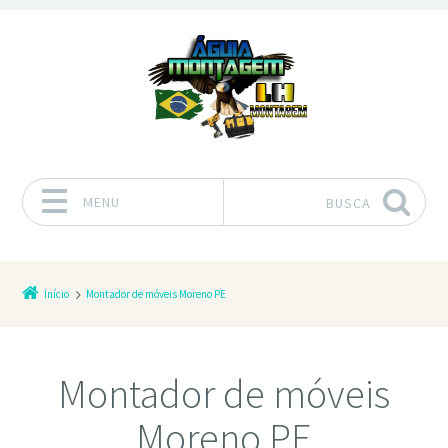
MENU
BUSCA
Pular para o conteúdo
Início
Montador de móveis Moreno PE
Montador de móveis
Moreno PE