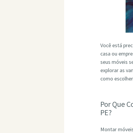
Você está pre
casa ou empres
seus móveis s
explorar as v
como escolher
Por Que C
PE?
Montar móveis 