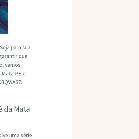
 Seja para sua
garantir que
go, vamos
a Mata PE e
4D3QWAS7.
é da Mata
olve uma série