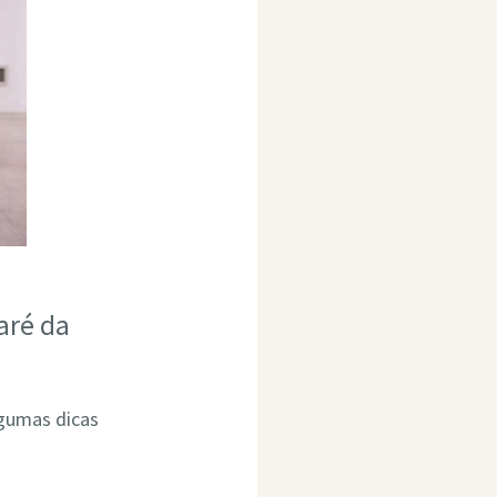
aré da
lgumas dicas