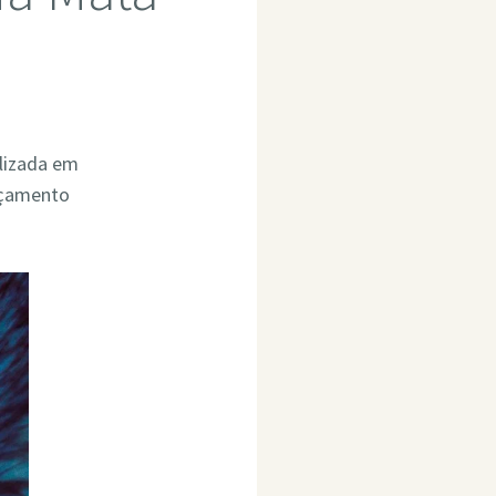
alizada em
rçamento