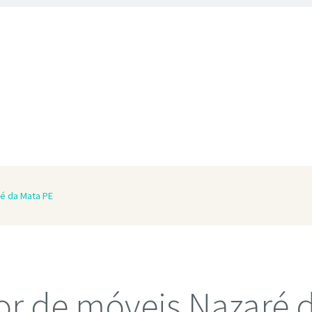
é da Mata PE
r de móveis Nazaré 