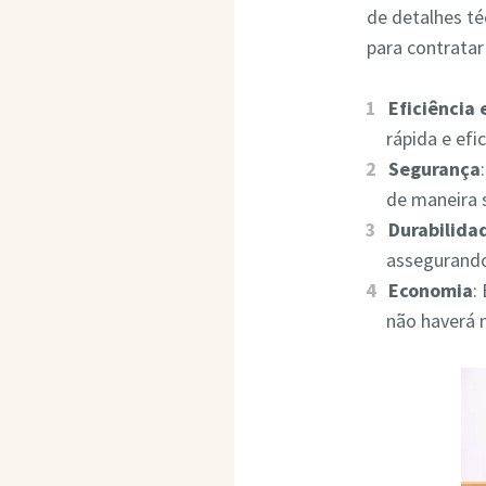
de detalhes t
para contrata
Eficiência
rápida e ef
Segurança
de maneira 
Durabilida
assegurando
Economia
:
não haverá 