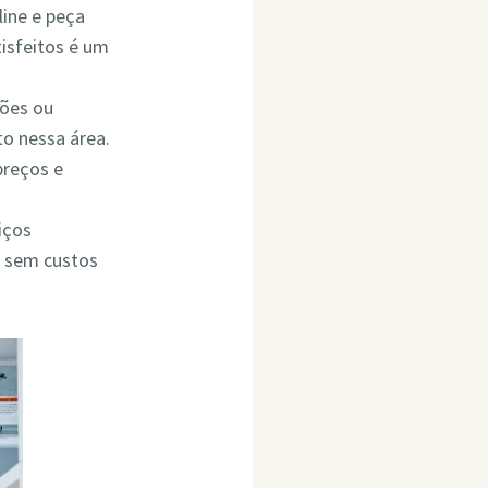
line e peça
isfeitos é um
ções ou
o nessa área.
preços e
iços
o sem custos