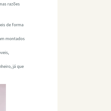
umas razões
eis de forma
ejam montados
veis,
heiro, já que