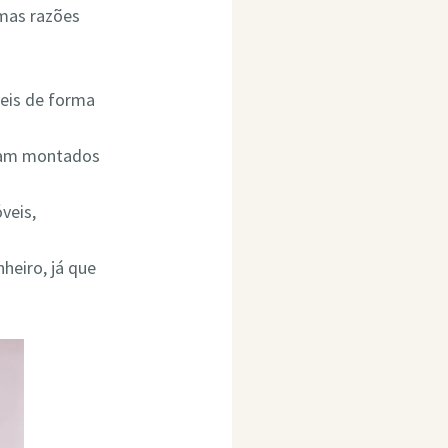
umas razões
eis de forma
ejam montados
veis,
heiro, já que