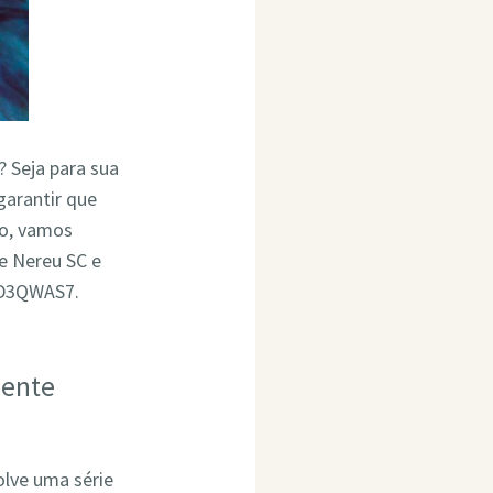
? Seja para sua
garantir que
go, vamos
e Nereu SC e
4D3QWAS7.
dente
olve uma série