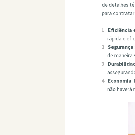
de detalhes t
para contrata
Eficiência
rápida e ef
Segurança
de maneira 
Durabilida
assegurando
Economia
:
não haverá 