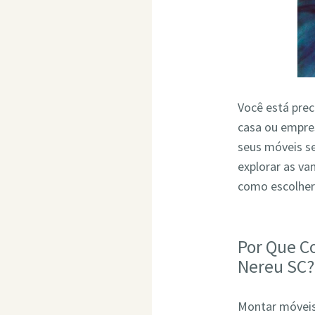
Você está pre
casa ou empres
seus móveis s
explorar as v
como escolher
Por Que C
Nereu SC?
Montar móveis 