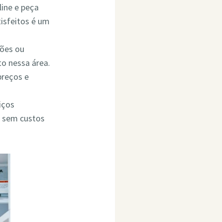
line e peça
isfeitos é um
ções ou
o nessa área.
preços e
iços
o sem custos