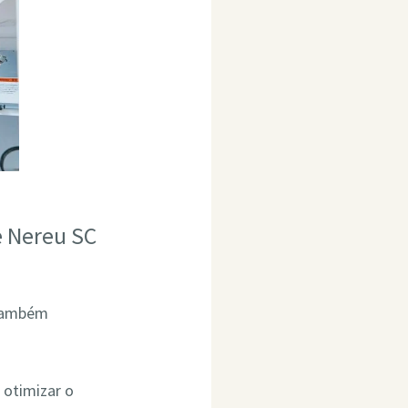
e Nereu SC
 também
 otimizar o