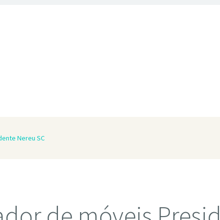
dente Nereu SC
dor de móveis Presi