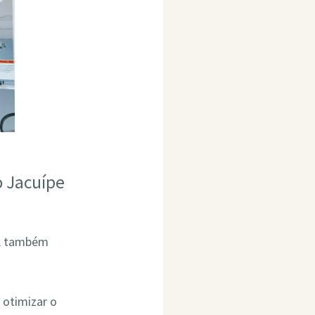
o Jacuípe
BA também
 otimizar o