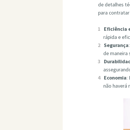
de detalhes t
para contrata
Eficiência
rápida e ef
Segurança
de maneira 
Durabilida
assegurando
Economia
:
não haverá 