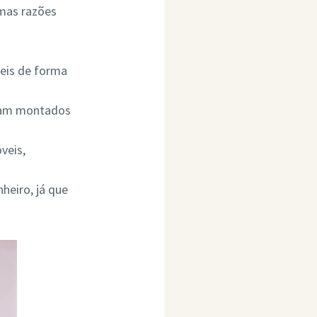
umas razões
eis de forma
ejam montados
veis,
heiro, já que