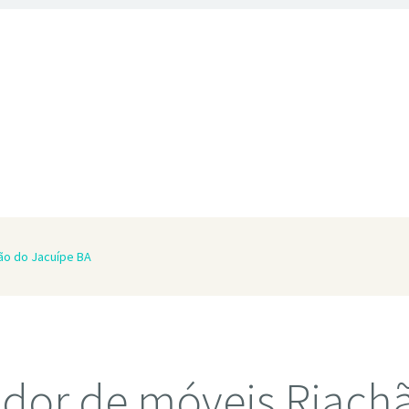
ão do Jacuípe BA
dor de móveis Riach