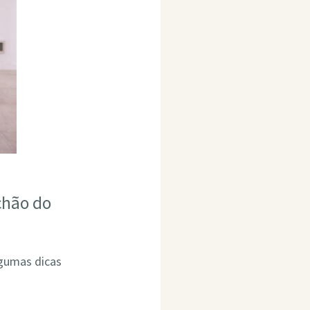
chão do
lgumas dicas