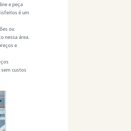
line e peça
isfeitos é um
ções ou
o nessa área.
preços e
iços
o sem custos