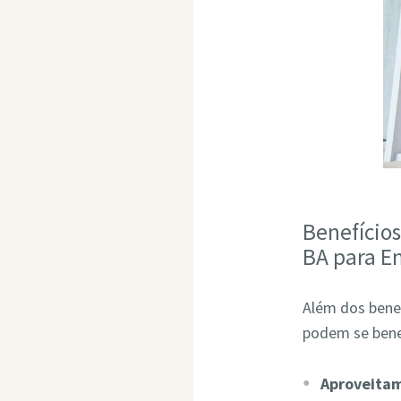
Benefício
BA para E
Além dos bene
podem se bene
Aproveita