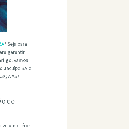
BA
? Seja para
ara garantir
rtigo, vamos
o Jacuípe BA e
4D3QWAS7.
ão do
olve uma série