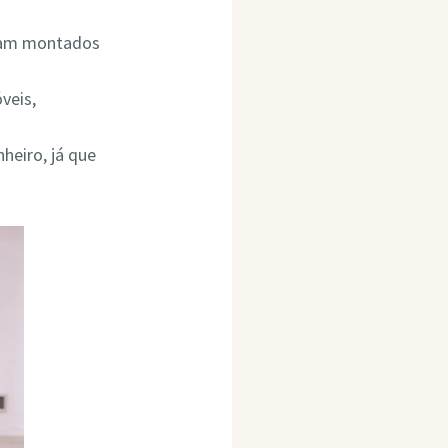
ejam montados
veis,
heiro, já que