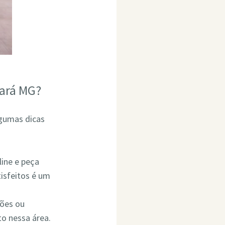
bará MG?
lgumas dicas
line e peça
isfeitos é um
ções ou
o nessa área.