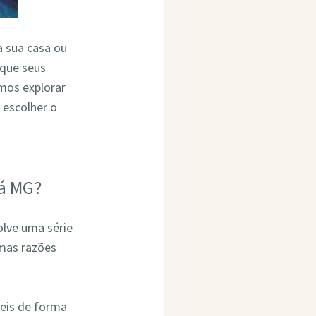
a sua casa ou
 que seus
mos explorar
escolher o
rá MG?
olve uma série
umas razões
eis de forma