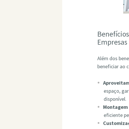
Benefício
Empresas
Além dos bene
beneficiar ao 
Aproveita
espaço, ga
disponível.
Montagem 
eficiente p
Customizaç