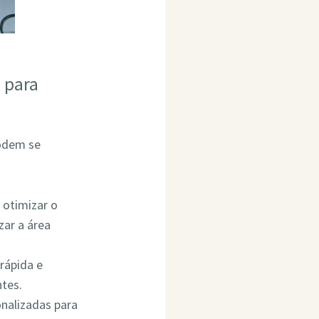
 para
odem se
 otimizar o
ar a área
rápida e
ntes.
onalizadas para