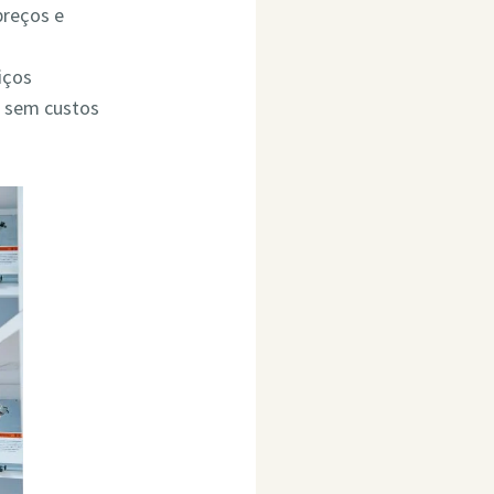
preços e
iços
o sem custos