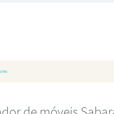
rá MG
dor de móveis Saba