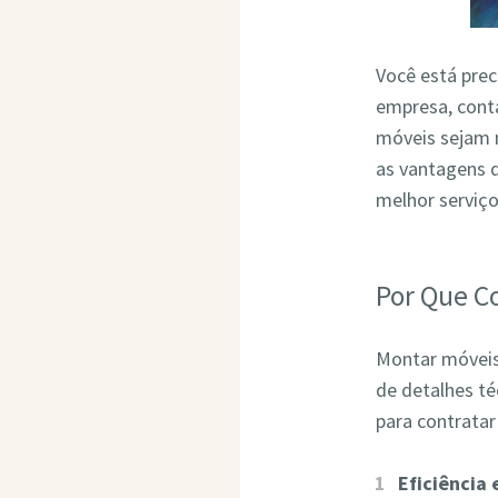
Você está pre
empresa, conta
móveis sejam 
as vantagens 
melhor serviç
Por Que C
Montar móveis 
de detalhes t
para contrata
Eficiência