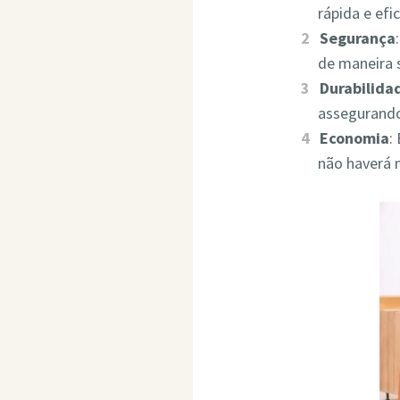
rápida e ef
Segurança
de maneira 
Durabilida
assegurando
Economia
:
não haverá 