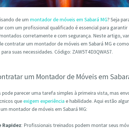
cisando de um
montador de móveis em Sabará MG
? Seja par
r com um profissional qualificado é essencial para garantir
montados corretamente e com segurança. Neste artigo, va
de contratar um montador de móveis em Sabará MG e como 
o para suas necessidades. Código: ZAW5T4D3QWAS7.
ontratar um Montador de Móveis em Saba
pode parecer uma tarefa simples à primeira vista, mas env
écnicos que
exigem experiência
e habilidade. Aqui estão alg
r um montador de móveis em Sabará MG:
 e Rapidez
: Profissionais treinados podem montar seus móv