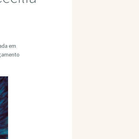
zada em
rçamento