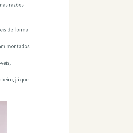
umas razões
eis de forma
ejam montados
veis,
heiro, já que