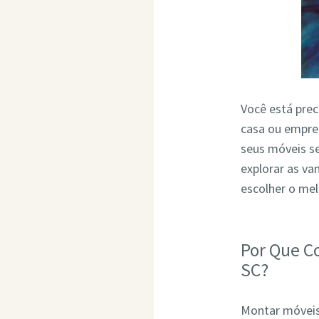
Você está pre
casa ou empres
seus móveis s
explorar as v
escolher o me
Por Que C
SC?
Montar móveis 