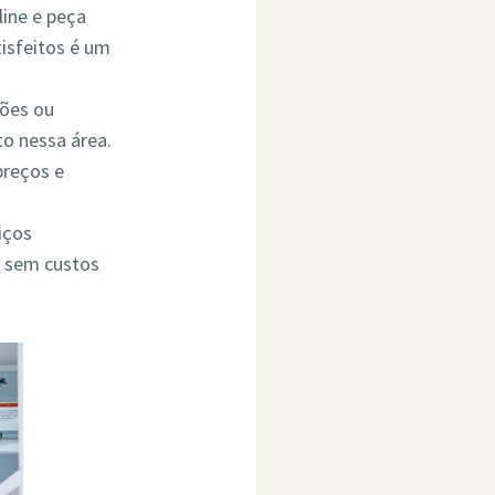
line e peça
isfeitos é um
ções ou
o nessa área.
preços e
iços
o sem custos