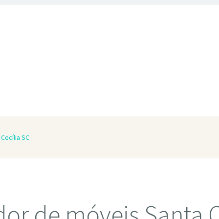
Cecília SC
or de móveis Santa C