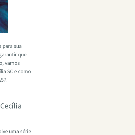
a para sua
garantir que
go, vamos
lia SC e como
AS7.
Cecília
olve uma série