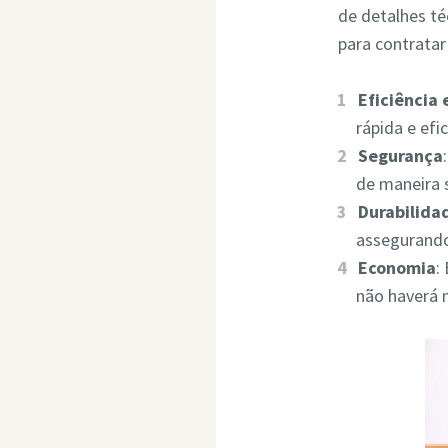
de detalhes t
para contrata
Eficiência
rápida e ef
Segurança
de maneira 
Durabilida
assegurando
Economia
:
não haverá 