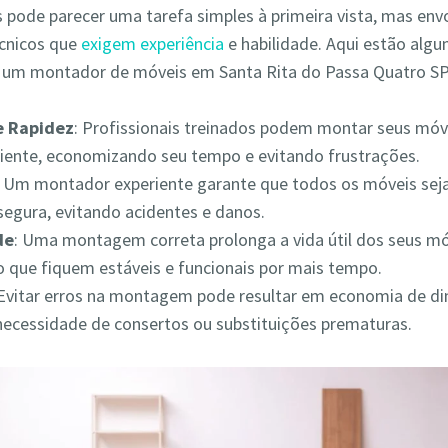
pode parecer uma tarefa simples à primeira vista, mas env
écnicos que
exigem experiência
e habilidade. Aqui estão alg
r um montador de móveis em Santa Rita do Passa Quatro SP
 e Rapidez
: Profissionais treinados podem montar seus móv
iciente, economizando seu tempo e evitando frustrações.
: Um montador experiente garante que todos os móveis s
segura, evitando acidentes e danos.
de
: Uma montagem correta prolonga a vida útil dos seus mó
 que fiquem estáveis e funcionais por mais tempo.
 Evitar erros na montagem pode resultar em economia de din
necessidade de consertos ou substituições prematuras.