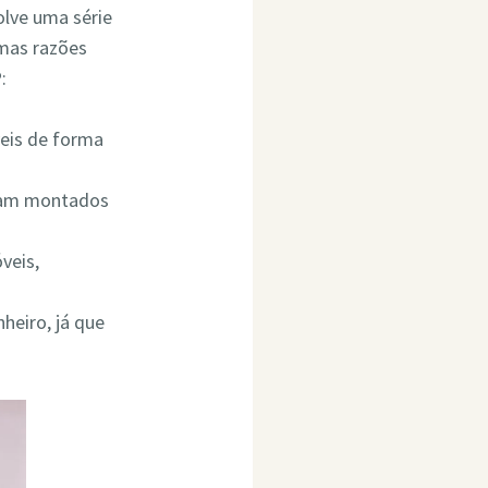
olve uma série
umas razões
:
eis de forma
ejam montados
veis,
heiro, já que