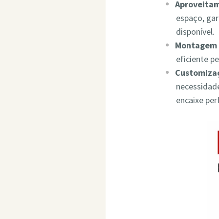
Aproveita
espaço, ga
disponível.
Montagem 
eficiente p
Customizaç
necessidade
encaixe per