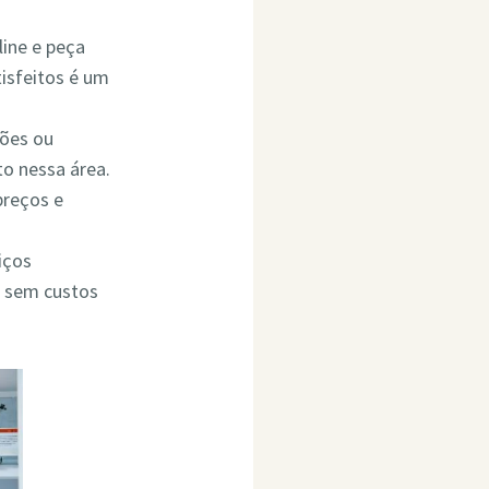
line e peça
isfeitos é um
ções ou
o nessa área.
preços e
iços
o sem custos