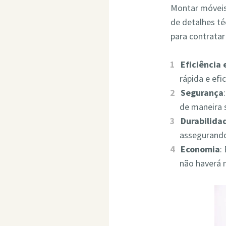
Montar móveis 
de detalhes t
para contrata
Eficiência
rápida e ef
Segurança
de maneira 
Durabilida
assegurando
Economia
:
não haverá 