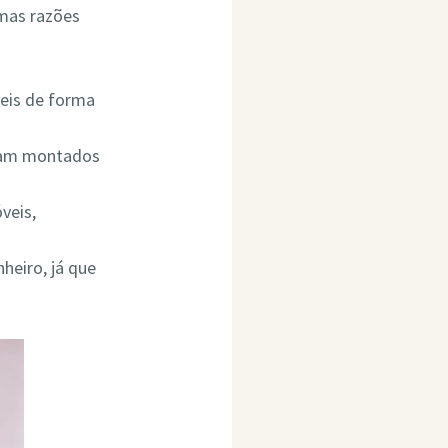
umas razões
eis de forma
ejam montados
veis,
heiro, já que