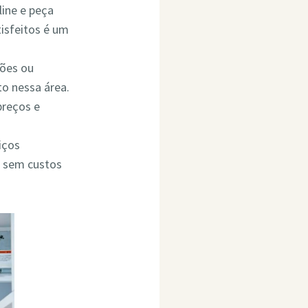
line e peça
isfeitos é um
ções ou
o nessa área.
preços e
iços
o sem custos