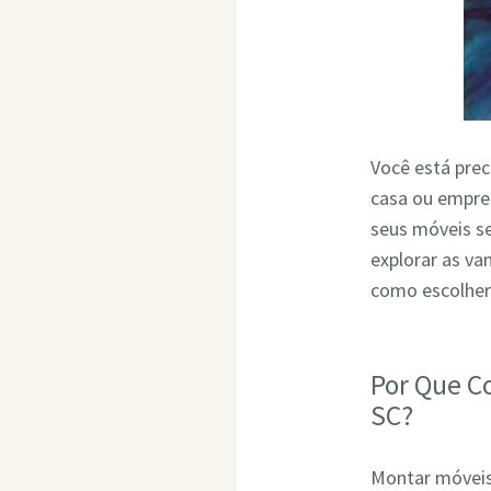
Você está pre
casa ou empres
seus móveis s
explorar as v
como escolher
Por Que C
SC?
Montar móveis 