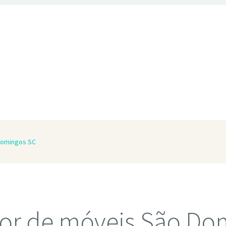
Domingos SC
or de móveis São Do