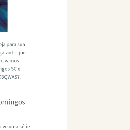
eja para sua
garantir que
go, vamos
ngos SC e
4D3QWAS7.
Domingos
olve uma série