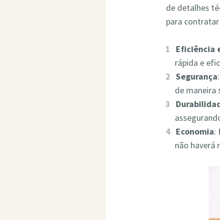
de detalhes t
para contrata
Eficiência
rápida e ef
Segurança
de maneira 
Durabilida
assegurando
Economia
:
não haverá 