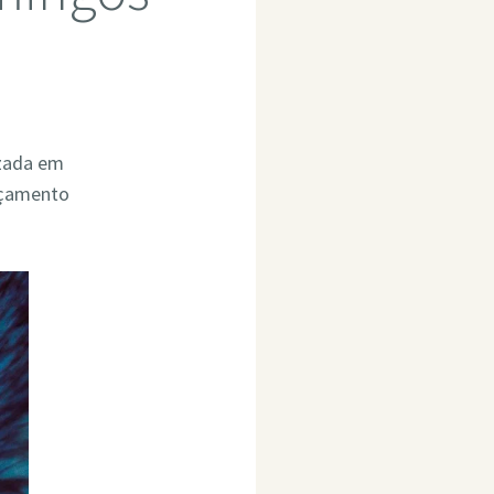
izada em
rçamento