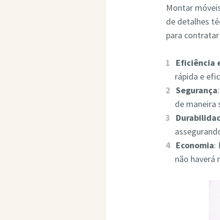
Montar móveis 
de detalhes t
para contrata
Eficiência
rápida e ef
Segurança
de maneira 
Durabilida
assegurando
Economia
:
não haverá 