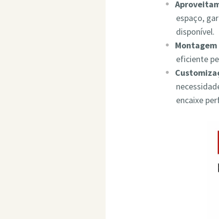
Aproveita
espaço, ga
disponível.
Montagem 
eficiente p
Customizaç
necessidade
encaixe per