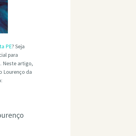
ta PE
? Seja
ial para
 Neste artigo,
o Lourenço da
o:
ourenço