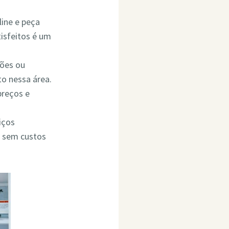
line e peça
isfeitos é um
ções ou
o nessa área.
preços e
iços
o sem custos