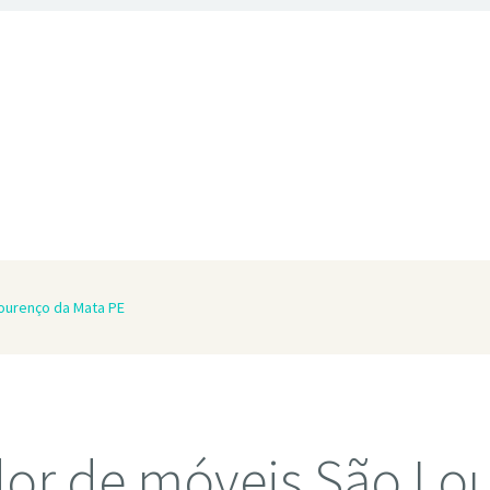
ourenço da Mata PE
or de móveis São Lo