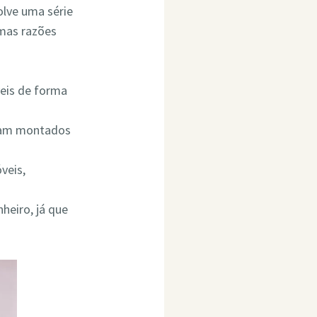
olve uma série
umas razões
eis de forma
ejam montados
veis,
heiro, já que