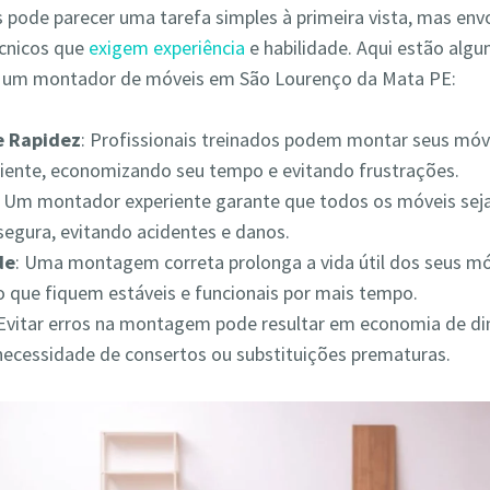
pode parecer uma tarefa simples à primeira vista, mas env
écnicos que
exigem experiência
e habilidade. Aqui estão alg
r um montador de móveis em São Lourenço da Mata PE:
 e Rapidez
: Profissionais treinados podem montar seus móv
iciente, economizando seu tempo e evitando frustrações.
: Um montador experiente garante que todos os móveis s
segura, evitando acidentes e danos.
de
: Uma montagem correta prolonga a vida útil dos seus mó
 que fiquem estáveis e funcionais por mais tempo.
 Evitar erros na montagem pode resultar em economia de din
necessidade de consertos ou substituições prematuras.