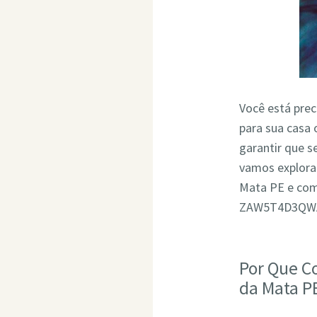
Você está pre
para sua casa 
garantir que 
vamos explora
Mata PE e com
ZAW5T4D3QW
Por Que C
da Mata P