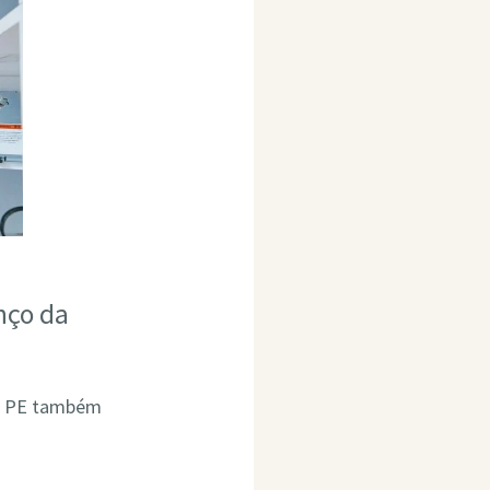
nço da
ta PE também