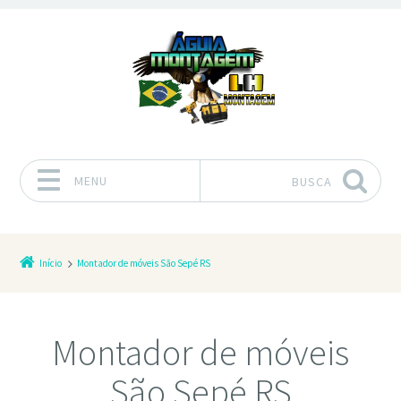
MENU
BUSCA
Pular para o conteúdo
Início
Montador de móveis São Sepé RS
Montador de móveis
São Sepé RS