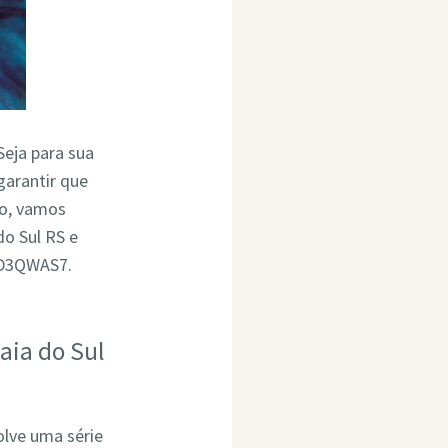
Seja para sua
garantir que
go, vamos
o Sul RS e
4D3QWAS7.
aia do Sul
olve uma série