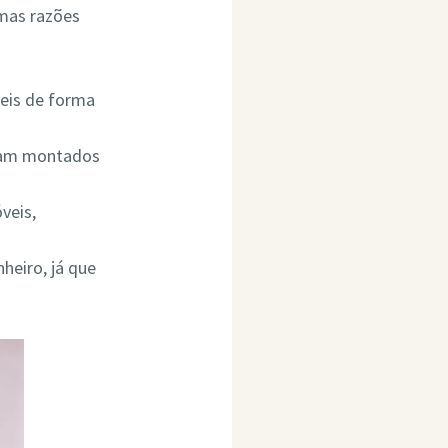
umas razões
eis de forma
ejam montados
veis,
heiro, já que