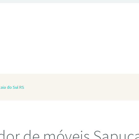
aia do Sul RS
or de móveis Sapuca