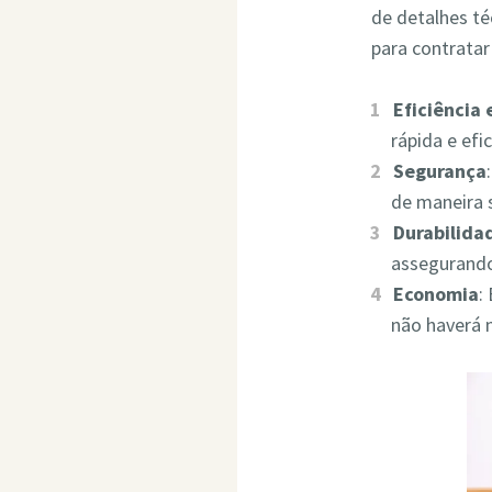
de detalhes t
para contrata
Eficiência
rápida e ef
Segurança
de maneira 
Durabilida
assegurando
Economia
:
não haverá 