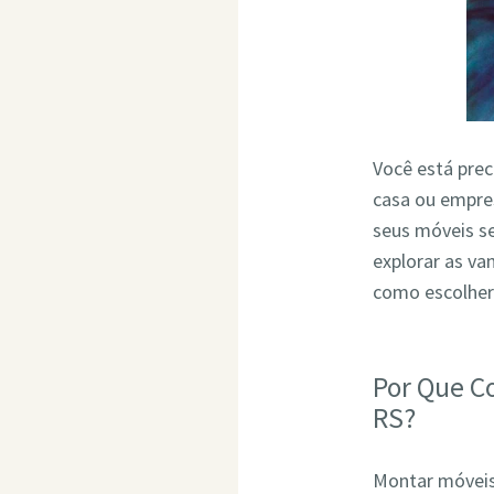
Você está pre
casa ou empres
seus móveis s
explorar as v
como escolher
Por Que C
RS?
Montar móveis 