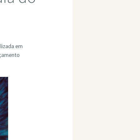
alizada em
rçamento