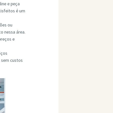
line e peça
isfeitos é um
ções ou
o nessa área.
preços e
iços
o sem custos