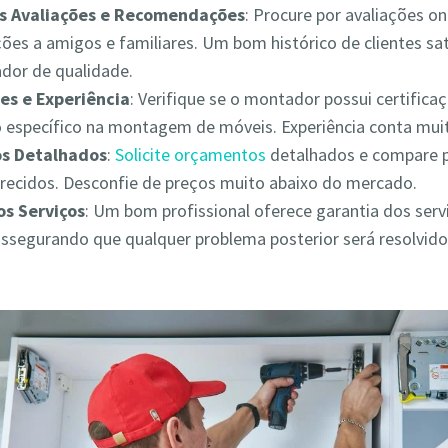
as Avaliações e Recomendações
: Procure por avaliações on
es a amigos e familiares. Um bom histórico de clientes sat
ador de qualidade.
es e Experiência
: Verifique se o montador possui certifica
 específico na montagem de móveis. Experiência conta muit
s Detalhados
:
Solicite orçamentos
detalhados e compare 
erecidos. Desconfie de preços muito abaixo do mercado.
os Serviços
: Um bom profissional oferece garantia dos serv
assegurando que qualquer problema posterior será resolvid