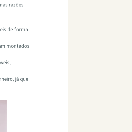
umas razões
eis de forma
ejam montados
veis,
heiro, já que