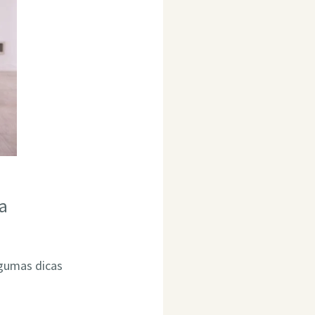
a
lgumas dicas