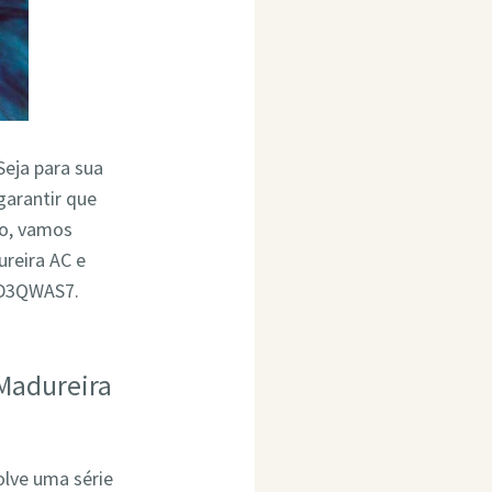
Seja para sua
garantir que
go, vamos
reira AC e
4D3QWAS7.
Madureira
olve uma série