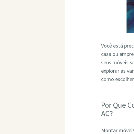
Você está pre
casa ou empres
seus móveis s
explorar as v
como escolher
Por Que C
AC?
Montar móveis 