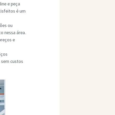
line e peça
isfeitos é um
ções ou
o nessa área.
preços e
iços
o sem custos