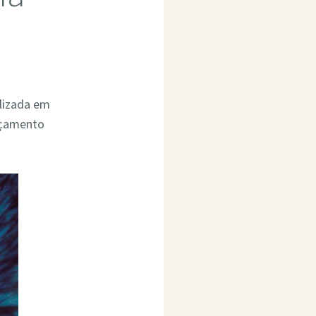
alizada em
rçamento