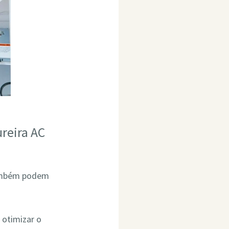
reira AC
também podem
 otimizar o