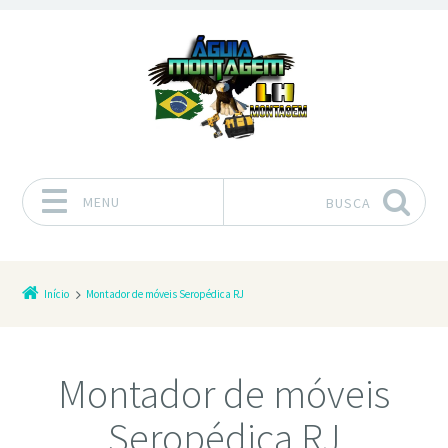
MENU
BUSCA
Pular para o conteúdo
Início
Montador de móveis Seropédica RJ
Montador de móveis
Seropédica RJ