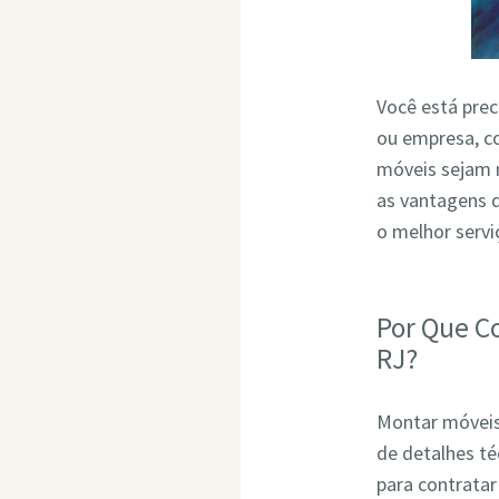
Você está pre
ou empresa, co
móveis sejam 
as vantagens 
o melhor serv
Por Que C
RJ?
Montar móveis 
de detalhes t
para contrata