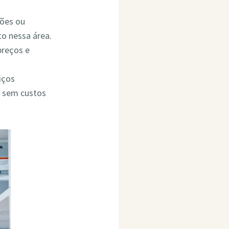
ções ou
o nessa área.
preços e
iços
o sem custos