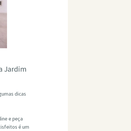
va Jardim
lgumas dicas
line e peça
isfeitos é um