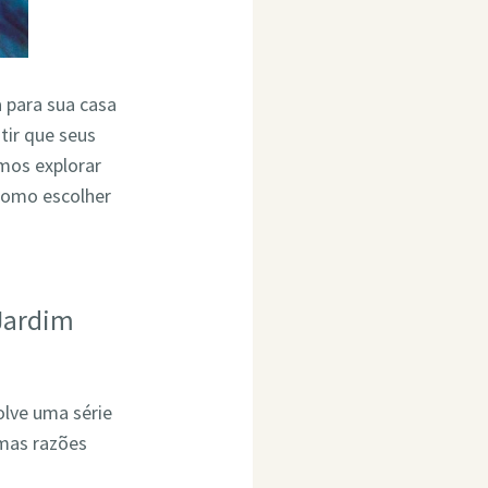
a para sua casa
tir que seus
mos explorar
como escolher
 Jardim
olve uma série
umas razões