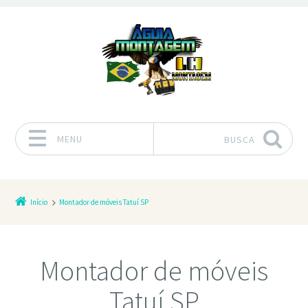
MENU
BUSCA
Pular para o conteúdo
Início
Montador de móveis Tatuí SP
Montador de móveis
Tatuí SP