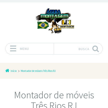
MENU
BUSCA
Pular para o conteúdo
Início
Montador de móveis Três Rios RJ
Montador de móveis
Três Rios RJ