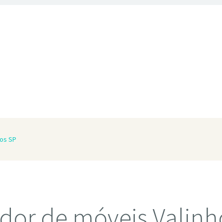
hos SP
dor de móveis Valinh