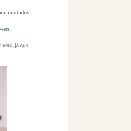
ejam montados
veis,
heiro, já que