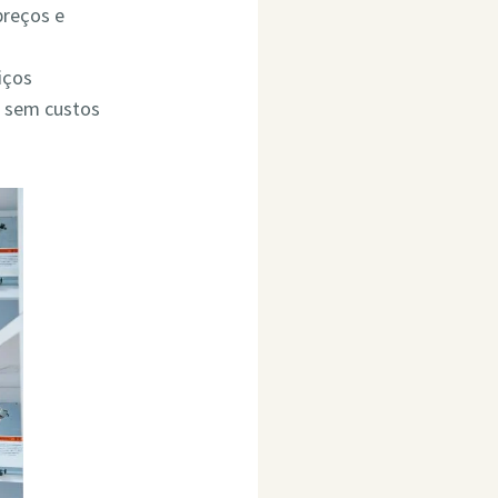
preços e
iços
o sem custos