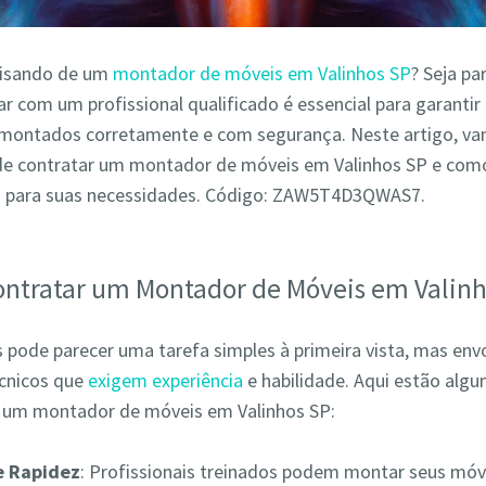
cisando de um
montador de móveis em Valinhos SP
? Seja pa
r com um profissional qualificado é essencial para garantir
montados corretamente e com segurança. Neste artigo, va
de contratar um montador de móveis em Valinhos SP e como
o para suas necessidades. Código: ZAW5T4D3QWAS7.
ontratar um Montador de Móveis em Valin
pode parecer uma tarefa simples à primeira vista, mas env
écnicos que
exigem experiência
e habilidade. Aqui estão alg
r um montador de móveis em Valinhos SP:
 e Rapidez
: Profissionais treinados podem montar seus móv