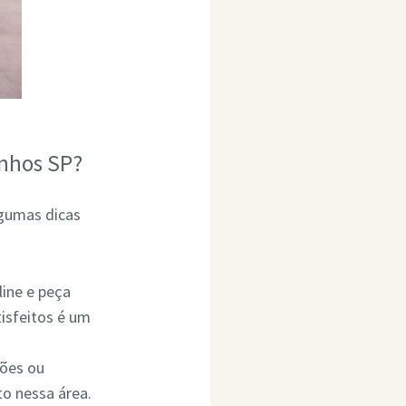
inhos SP?
lgumas dicas
line e peça
isfeitos é um
ções ou
o nessa área.