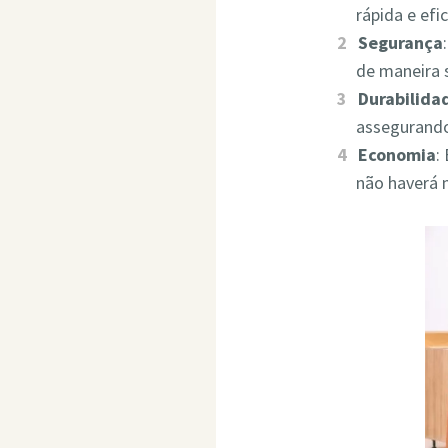
rápida e ef
Segurança
de maneira 
Durabilida
assegurando
Economia
:
não haverá 