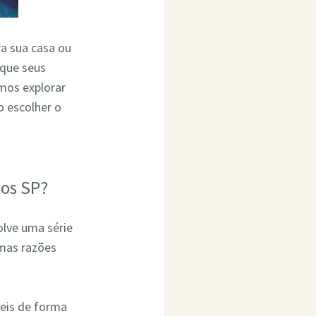
ra sua casa ou
 que seus
mos explorar
 escolher o
hos SP?
olve uma série
umas razões
eis de forma