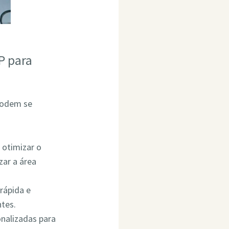
P para
podem se
 otimizar o
ar a área
rápida e
ntes.
onalizadas para