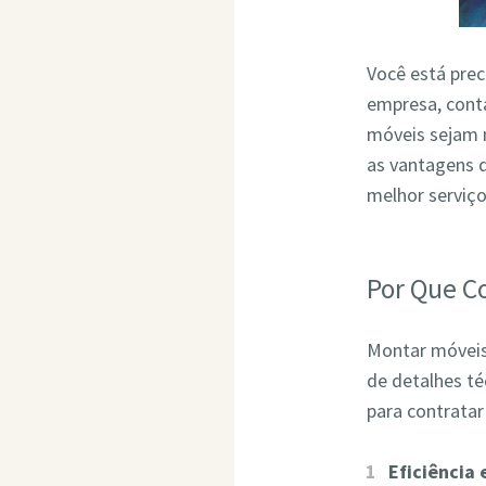
Você está pre
empresa, conta
móveis sejam 
as vantagens 
melhor serviç
Por Que C
Montar móveis 
de detalhes t
para contrata
Eficiência