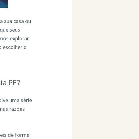
ra sua casa ou
 que seus
mos explorar
 escolher o
ia PE?
olve uma série
umas razões
eis de forma