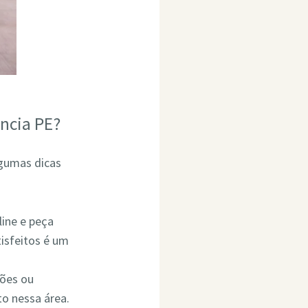
ncia PE?
lgumas dicas
line e peça
isfeitos é um
ções ou
o nessa área.