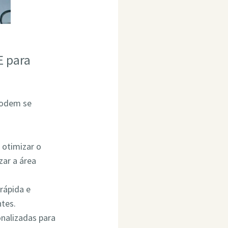
E para
podem se
 otimizar o
ar a área
rápida e
ntes.
onalizadas para