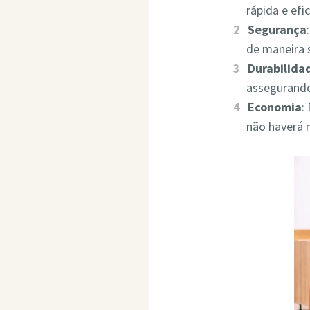
rápida e ef
Segurança
de maneira 
Durabilida
assegurando
Economia
:
não haverá 