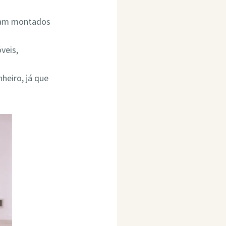
ejam montados
veis,
heiro, já que