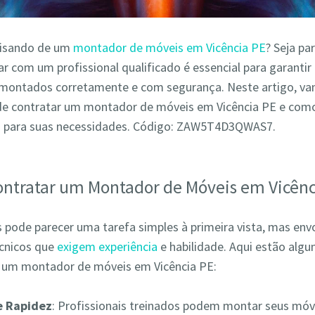
cisando de um
montador de móveis em Vicência PE
? Seja pa
r com um profissional qualificado é essencial para garantir
montados corretamente e com segurança. Neste artigo, va
de contratar um montador de móveis em Vicência PE e como
o para suas necessidades. Código: ZAW5T4D3QWAS7.
ontratar um Montador de Móveis em Vicênc
pode parecer uma tarefa simples à primeira vista, mas env
écnicos que
exigem experiência
e habilidade. Aqui estão alg
r um montador de móveis em Vicência PE:
 e Rapidez
: Profissionais treinados podem montar seus móv