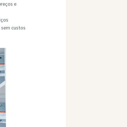
preços e
iços
o sem custos