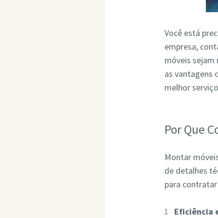
Você está pre
empresa, conta
móveis sejam 
as vantagens 
melhor serviç
Por Que C
Montar móveis 
de detalhes t
para contrata
Eficiência