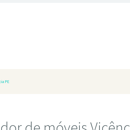
ia PE
dor de móveis Vicênc