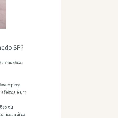
hedo SP?
lgumas dicas
line e peça
isfeitos é um
ções ou
o nessa área.