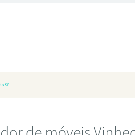
do SP
dor de móveis Vinhe