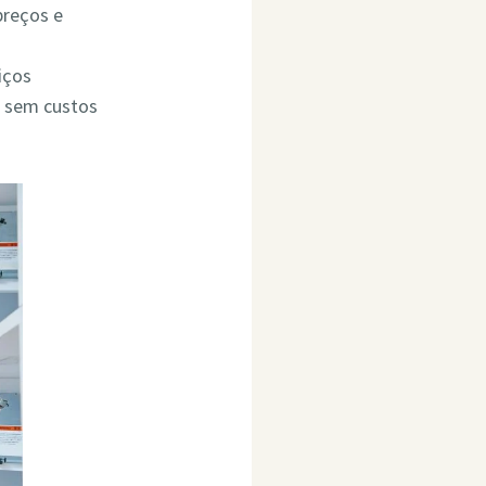
preços e
iços
o sem custos