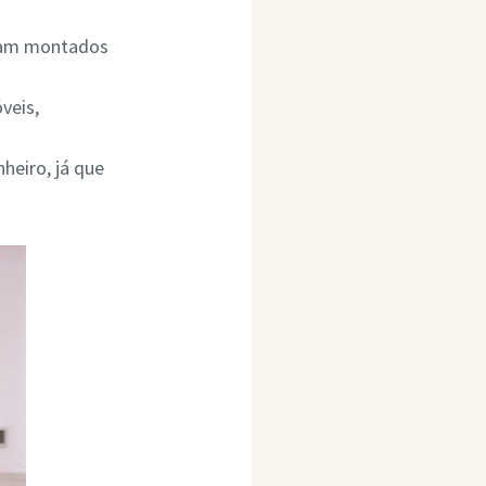
ejam montados
veis,
heiro, já que