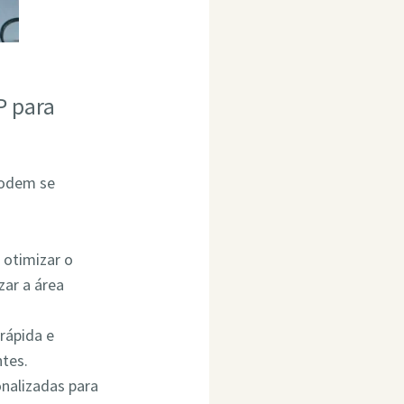
P para
podem se
 otimizar o
ar a área
rápida e
ntes.
onalizadas para