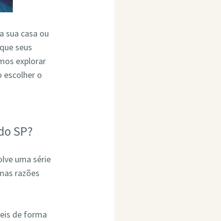
ra sua casa ou
 que seus
mos explorar
 escolher o
do SP?
olve uma série
umas razões
eis de forma