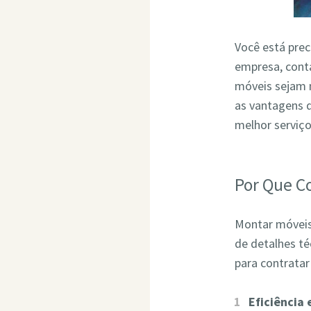
Você está pre
empresa, conta
móveis sejam 
as vantagens 
melhor serviç
Por Que C
Montar móveis 
de detalhes t
para contrata
Eficiência