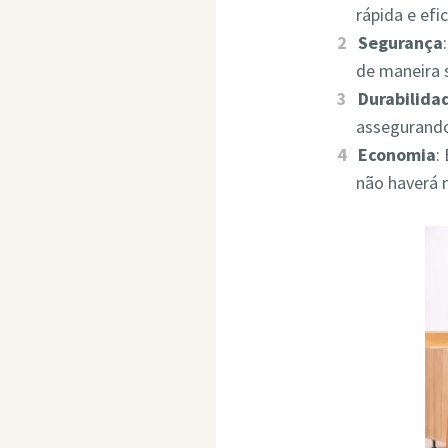
rápida e ef
Segurança
de maneira 
Durabilida
assegurando
Economia
:
não haverá 