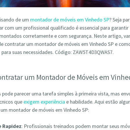
cisando de um
montador de móveis em Vinhedo SP
? Seja pa
r com um profissional qualificado é essencial para garantir
montados corretamente e com segurança. Neste artigo, va
de contratar um montador de móveis em Vinhedo SP e como
o para suas necessidades. Código: ZAW5T4D3QWAS7.
ontratar um Montador de Móveis em Vinhe
pode parecer uma tarefa simples à primeira vista, mas env
écnicos que
exigem experiência
e habilidade. Aqui estão alg
r um montador de móveis em Vinhedo SP:
 e Rapidez
: Profissionais treinados podem montar seus móv