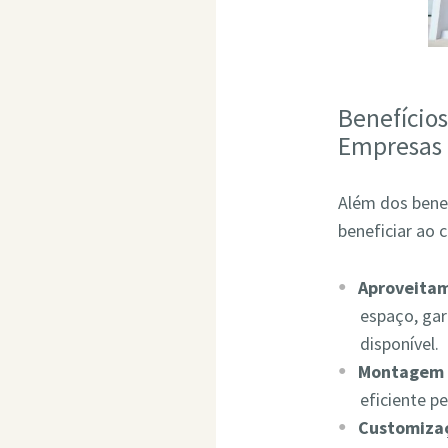
Benefício
Empresas
Além dos bene
beneficiar ao 
Aproveita
espaço, ga
disponível.
Montagem 
eficiente p
Customizaç